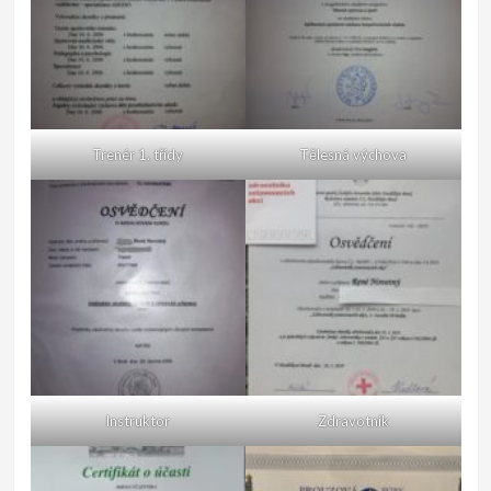
Trenér 1. třídy
Tělesná výchova
Instruktor
Zdravotník