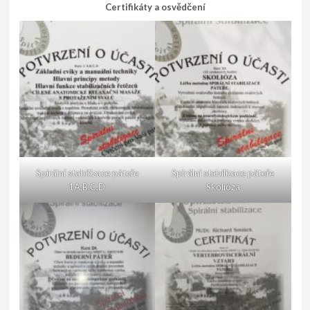
Certifikáty a osvědčení
Spirální stabilizace páteře
Spirální stabilizace páteře
1A,B.C,D
Skolióza