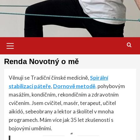
Primary
Menu
Renda Novotný o mě
Věnuji se Tradiční čínské medicíně,
Spirální
stabilizaci páteře
,
Dornově metodě
,
pohybovým
masážím, kondičním, rekondičním a zdravotním
cvičením. Jsem cvičitel, masér, terapeut, učitel
aikidó, sebeobrany a lektor a školitel v mnoha
programech. Mám více jak 35 let zkušeností s
bojovými uměními.