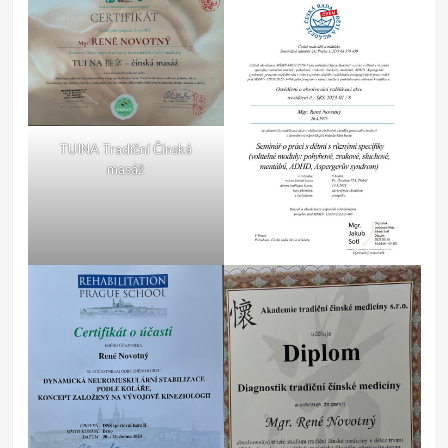
TUINA Tradiční Čínská
masáž