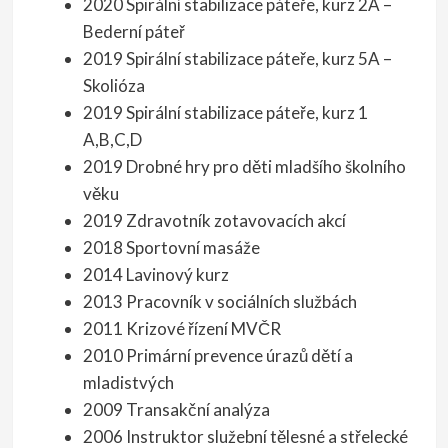
2020 Spirální stabilizace páteře, kurz 2A –
Bederní páteř
2019 Spirální stabilizace páteře, kurz 5A –
Skolióza
2019 Spirální stabilizace páteře, kurz 1
A,B,C,D
2019 Drobné hry pro děti mladšího školního
věku
2019 Zdravotník zotavovacích akcí
2018 Sportovní masáže
2014 Lavinový kurz
2013 Pracovník v sociálních službách
2011 Krizové řízení MVČR
2010 Primární prevence úrazů dětí a
mladistvých
2009 Transakční analýza
2006 Instruktor služební tělesné a střelecké