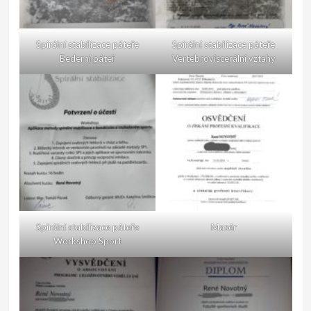
Spirální stabilizace páteře
Spirální stabilizace páteře
Bederní páteř
Vertebroviscerální vztahy
Spirální stabilizace páteře
Masér
Workshop Sport