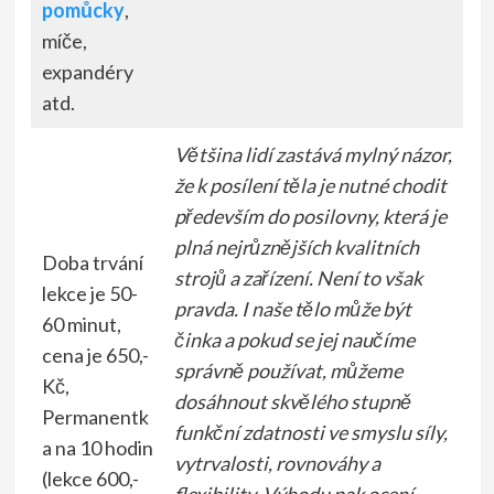
pomůcky
,
míče,
expandéry
atd.
Většina lidí zastává mylný názor,
že k posílení těla je nutné chodit
především do posilovny, která je
plná nejrůznějších kvalitních
Doba trvání
strojů a zařízení. Není to však
lekce je 50-
pravda. I naše tělo může být
60 minut,
činka a pokud se jej naučíme
cena je 650,-
správně používat, můžeme
Kč,
dosáhnout skvělého stupně
Permanentk
funkční zdatnosti ve smyslu síly,
a na 10 hodin
vytrvalosti, rovnováhy a
(lekce 600,-