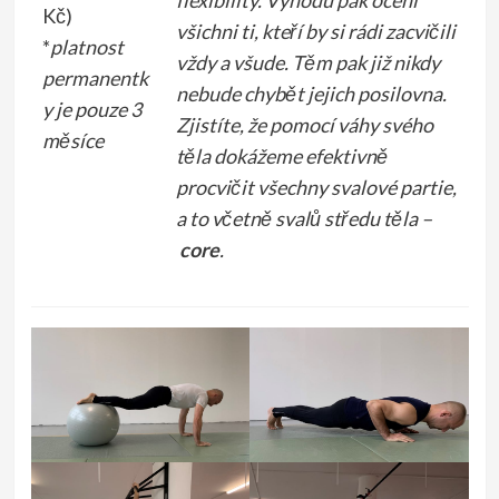
flexibility. Výhodu pak ocení
Kč)
všichni ti, kteří by si rádi zacvičili
*
platnost
vždy a všude. Těm pak již nikdy
permanentk
nebude chybět jejich posilovna.
y je pouze 3
Zjistíte, že pomocí váhy svého
měsíce
těla dokážeme efektivně
procvičit všechny svalové partie,
a to včetně svalů středu těla –
core
.