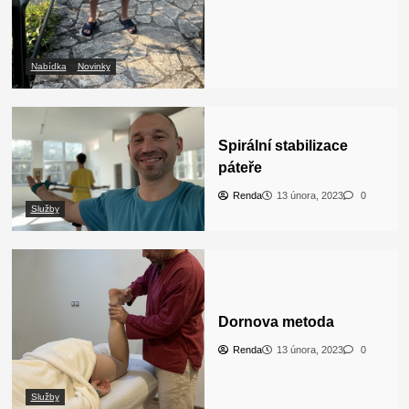
Nabídka
Novinky
Spirální stabilizace
páteře
Renda
13 února, 2023
0
Služby
Dornova metoda
Renda
13 února, 2023
0
Služby