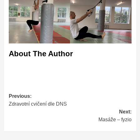
About The Author
Post
Previous:
Zdravotní cvičení dle DNS
navigation
Next:
Masáže – fyzio