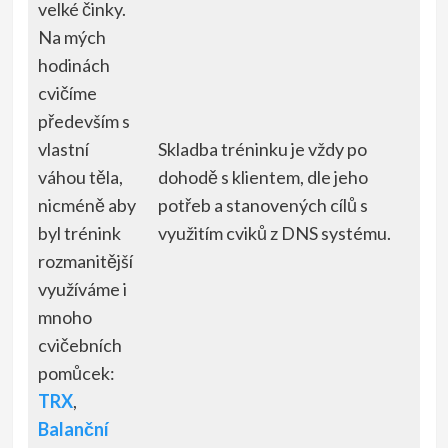
velké činky.
Na mých
hodinách
cvičíme
především s
vlastní
Skladba tréninku je vždy po
váhou těla,
dohodě s klientem, dle jeho
nicméně aby
potřeb a stanovených cílů s
byl trénink
využitím cviků z DNS systému.
rozmanitější
využíváme i
mnoho
cvičebních
pomůcek:
TRX
,
Balanční